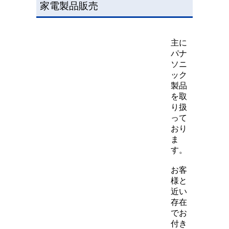
家電製品販売
主に
パナ
ソニ
ック
製品
を取
り扱
って
おり
ま
す。
お客
様と
近い
存在
でお
付き