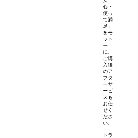
安
心・
使っ
て満
足」
をモ
ット
ー
に、
ご購
入後
のア
フタ
ーサ
ービ
スも
お任
せく
ださ
い。
トラ