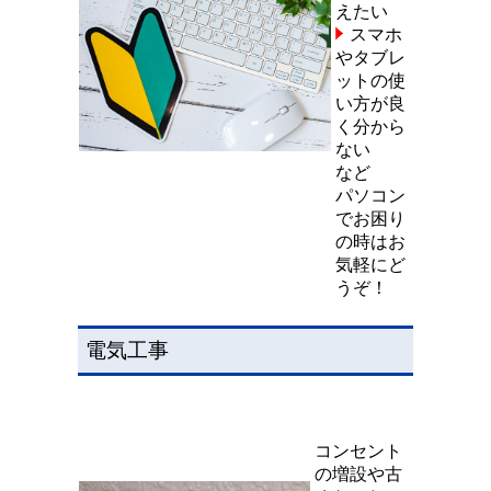
えたい
スマホ
やタブレ
ットの使
い方が良
く分から
ない
など
パソコン
でお困り
の時はお
気軽にど
うぞ！
電気工事
コンセント
の増設や古