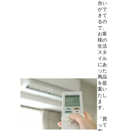
合い
がで
きて
るの
で、
お客
様の
生活
スタ
イル
にあ
った
商品
を提
案い
たし
ま
す。
「買
って