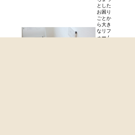
とした
お困り
ごとか
ら大き
なリフ
ォーム
まで、
ご要望
をしっ
かり伺
ってご
提案さ
せてい
ただき
ます。
お気軽
にお問
い合わ
せくだ
さい。